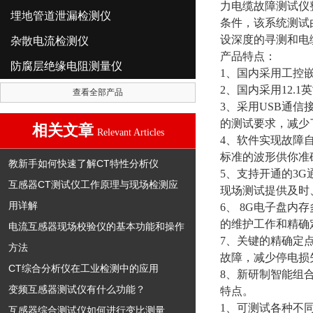
力电缆故障测试仪整套
埋地管道泄漏检测仪
条件，该系统测试
设深度的寻测和电
杂散电流检测仪
产品特点：
防腐层绝缘电阻测量仪
1、国内采用工控
2、国内采用12.
查看全部产品
3、采用USB通信
的测试要求，减少
相关文章
Relevant Articles
4、软件实现故障
标准的波形供你准
教新手如何快速了解CT特性分析仪
5、支持开通的3
互感器CT测试仪工作原理与现场检测应
现场测试提供及时
用详解
6、 8G电子盘
的维护工作和精确
电流互感器现场校验仪的基本功能和操作
7、关键的精确定
方法
故障，减少停电损
CT综合分析仪在工业检测中的应用
8、新研制智能组
变频互感器测试仪有什么功能？
特点。
1、可测试各种不
互感器综合测试仪如何进行变比测量