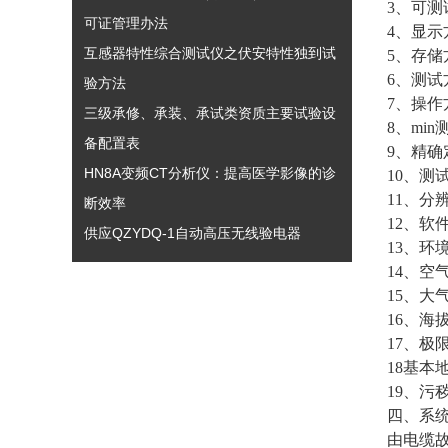
3、可
可证管理办法
4、显示
互感器特性综合测试仪之伏安特性独到试
5、存储
6、测
验方法
7、操
三级承修、承装、承试类资质主要试验设
8、mi
备配置表
9、精
HN8A变频CT分析仪：提高医学影像的诊
10、测
11、分
断效率
12、软
供应QZYDQ-1自动高压无线验电器
13、环境温
14、空
15、大气
16、海
17、极限
18基本
19、污
四、系
由电缆