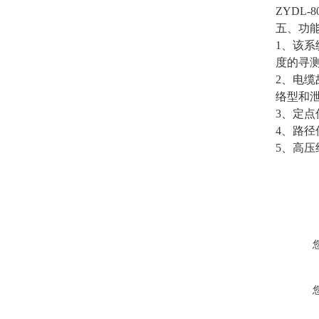
ZYDL
五、功
1、该
度的寻
2、电
络型和
3、定点
4、路
5、高