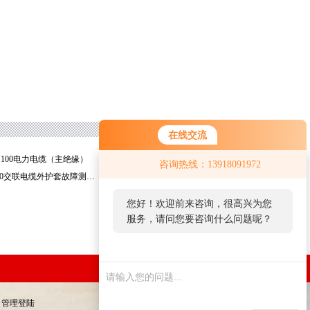
在线交流
您好！欢迎前来咨询，很高兴为您
MY100电力电缆（主绝缘）
深圳*TLY-2000漏水检测仪
咨询热线：13918091972
服务，请问您要咨询什么问题呢？
广州WHT-3000交联电缆外护套故障测试仪
上海WHT-2000交联电缆外护套故障定位仪
您好，看您停留很久了，是否找到
了需求产品，您可以直接在线与我
联系！
管理登陆