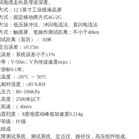
测试电缆走向及埋设深度。
方式：12.1英寸工业级液晶屏
方式：固定移动两方式4G/2G
试方法：低压脉冲法、冲闪电流法、直闪电流法
作方式：触摸屏、笔操作测试距离：不小于40km
n测试距离（盲区）： 10米
确定点误差：±0.15m
试误差：系统误差小于±1%
辨率：V/50m；V为传波速度m/μs；
件游标0.1米。
度 ：-20°C ~ 50°C
气相对湿度：≤85％RH
压力：86~106KPa
拔高度：2500米以下
风速：≤ 40m/s
地震烈度： 8度地震动峰值加速度0.214g
秽等级：IV级
统组成
故障测试系统、测试系统、定点仪、路径仪，高压组件组成。