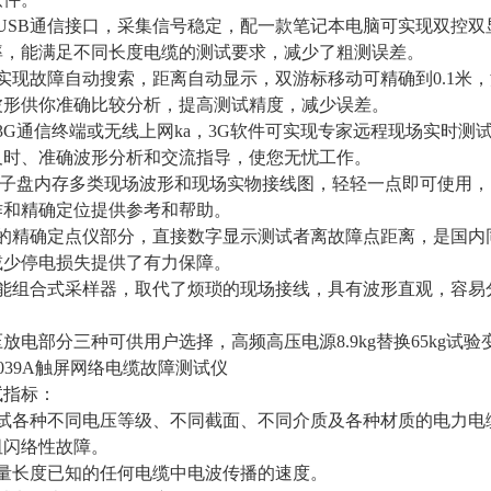
USB通信接口，采集信号稳定，配一款笔记本电脑可实现双控双显，主
率，能满足不同长度电缆的测试要求，减少了粗测误差。
件实现故障自动搜索，距离自动显示，双游标移动可精确到0.1米
波形供你准确比较分析，提高测试精度，减少误差。
3G通信终端或无线上网ka，3G软件可实现专家远程现场实时
及时、准确波形分析和交流指导，使您无忧工作。
G电子盘内存多类现场波形和现场实物接线图，轻轻一点即可使用
作和精确定位提供参考和帮助。
键的精确定点仪部分，直接数字显示测试者离故障点距离，是国内
减少停电损失提供了有力保障。
智能组合式采样器，取代了烦琐的现场接线，具有波形直观，容易
压放电部分三种可供用户选择，高频高压电源8.9kg替换65kg试
-8039A触屏网络电缆故障测试仪
试指标：
测试各种不同电压等级、不同截面、不同介质及各种材质的电力电
阻闪络性故障。
测量长度已知的任何电缆中电波传播的速度。