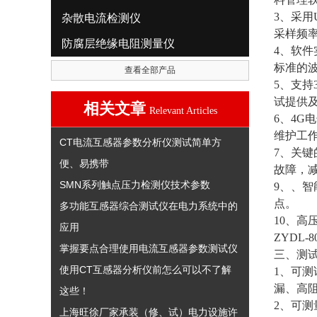
3、采用
杂散电流检测仪
采样频
防腐层绝缘电阻测量仪
4、软
标准的
查看全部产品
5、支持
试提供
相关文章
Relevant Articles
6、4
维护工
CT电流互感器参数分析仪测试简单方
7、关
便、易携带
故障，
SMN系列触点压力检测仪技术参数
9、、
点。
多功能互感器综合测试仪在电力系统中的
10、高
应用
ZYDL
掌握要点合理使用电流互感器参数测试仪
三、测
使用CT互感器分析仪前怎么可以不了解
1、可
漏、高
这些！
2、可
上海旺徐厂家承装（修、试）电力设施许