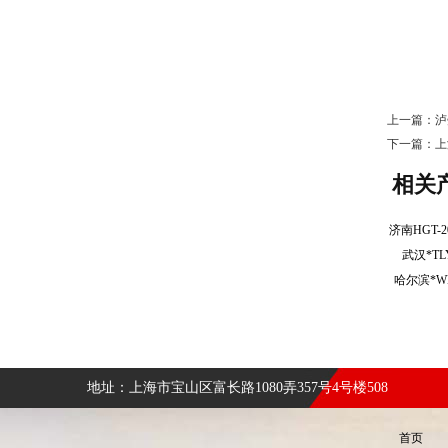
上一篇：
泸
下一篇：
上
相关
武汉*T
哈尔滨*W
地址：上海市宝山区富长路1080弄357号4号楼508
首页