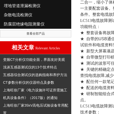
二合一，缩小了体
埋地管道泄漏检测仪
一主要配套设备。整套
条件。整套电缆故
杂散电流检测仪
LC513电缆故障测
防腐层绝缘电阻测量仪
功能特点：
★ 整套设备将故
查看全部产品
★ 自带的USB
试软件和电缆资料
相关文章
Relevant Articles
★ 新型大屏幕液
★ 自带微型打印
变频CT分析仪功能全面，界面友好美观
★ 测试的波形可
浅谈互感器测试仪的13个技术特点
★ 关键的精确定
互感器综合测试仪的选购指南和养护方法
查找电缆故障,减
★ 配任何一款笔
CT参数分析仪的仪器特点及参数
★ 配送的电缆资
上海旺徐厂家《电力设施许可证所需施工
★ 研制智能组合
机具设备条件》（2017版）的通知
点。
上海旺徐厂家35kV高电压试验设备常用配
LC513电缆故障测
技术参数：
置