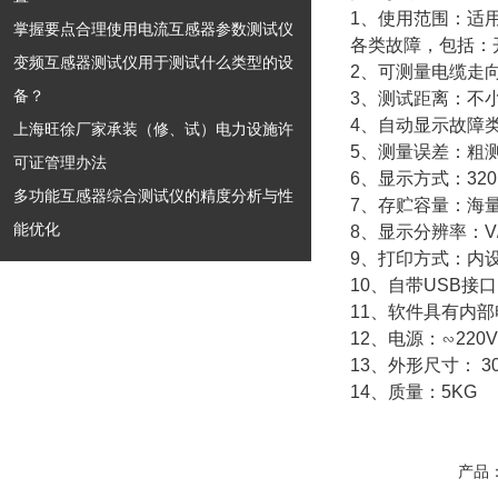
1、使用范围：适
掌握要点合理使用电流互感器参数测试仪
各类故障，包括：
变频互感器测试仪用于测试什么类型的设
2、可测量电缆走
备？
3、测试距离：不小于
4、自动显示故障
上海旺徐厂家承装（修、试）电力设施许
5、测量误差：粗测
可证管理办法
6、显示方式：32
多功能互感器综合测试仪的精度分析与性
7、存贮容量：海
能优化
8、显示分辨率：V
9、打印方式：内
10、自带USB
11、软件具有内
12、电源：∽22
13、外形尺寸： 30
14、质量：5KG
产品