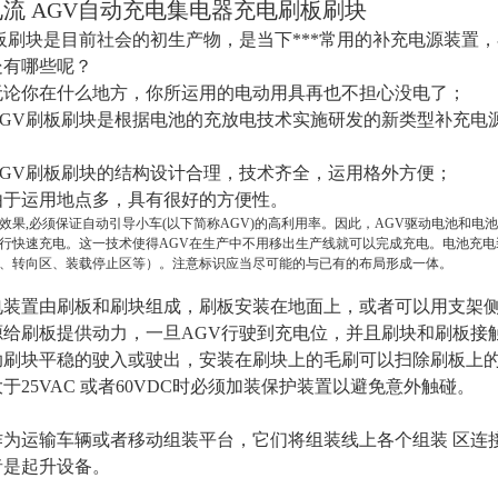
A电流 AGV自动充电集电器充电刷板刷块
板刷块是目前社会的初生产物，是当下***常用的补充电源装置
处有哪些呢？
论你在什么地方，你所运用的电动用具再也不担心没电了；
GV刷板刷块是根据电池的充放电技术实施研发的新类型补充电
GV刷板刷块的结构设计合理，技术齐全，运用格外方便；
于运用地点多，具有很好的方便性。
效果,必须保证自动引导小车(以下简称AGV)的高利用率。因此，AGV驱动电池和
行快速充电。这一技术使得AGV在生产中不用移出生产线就可以完成充电。电池充电
、转向区、装载停止区等）。注意标识应当尽可能的与已有的布局形成一体。
电装置由刷板和刷块组成，刷板安装在地面上，或者可以用支架侧
源给刷板提供动力，一旦AGV行驶到充电位，并且刷块和刷板接触
刷块平稳的驶入或驶出，安装在刷块上的毛刷可以扫除刷板上的残
于25VAC 或者60VDC时必须加装保护装置以避免意外触碰。
作为运输车辆或者移动组装平台，它们将组装线上各个组装 区连
者是起升设备。