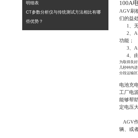
100
明细表
AGV刷
CT参数分析仪与传统测试方法相比有哪
们的益
些优势？
1、无
2、A
功能；
3、A
4、由
为取得良好
几秒钟内进
分段运输区
电池充
工厂电
能够帮助
定电压大
AGV
辆、或