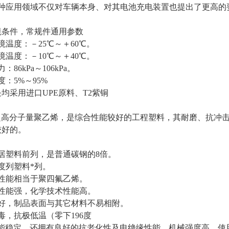
多种应用领域不仅对车辆本身、对其电池充电装置也提出了更高的
境条件，常规件通用参数
温度：－25℃～＋60℃。
温度：－10℃～＋40℃。
86kPa～106kPa。
：5%～95%
均采用进口UPE原料、T2紫铜
即超高分子量聚乙烯，是综合性能较好的工程塑料，其耐磨、抗冲
较好的。
居塑料前列，是普通碳钢的8倍。
度列塑料*列。
性能相当于聚四氟乙烯。
性能强，化学技术性能高。
好，制品表面与其它材料不易相附。
，抗极低温（零下196度
性能稳定，还拥有良好的抗老化性及电绝缘性能，机械强度高，使