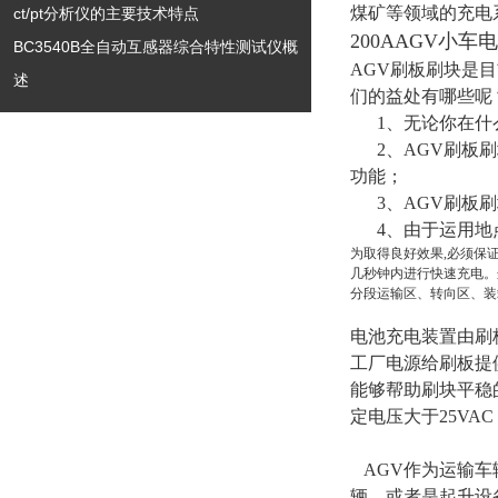
煤矿等领域的充电
ct/pt分析仪的主要技术特点
200AAGV小
BC3540B全自动互感器综合特性测试仪概
AGV刷板刷块是
述
们的益处有哪些呢
1、无论你在什么
2、AGV刷板刷
功能；
3、AGV刷板刷
4、由于运用地
为取得良好效果,必须保
几秒钟内进行快速充电。
分段运输区、转向区、装
电池充电装置由刷
工厂电源给刷板提
能够帮助刷块平稳
定电压大于25VA
AGV作为运输车
辆、或者是起升设