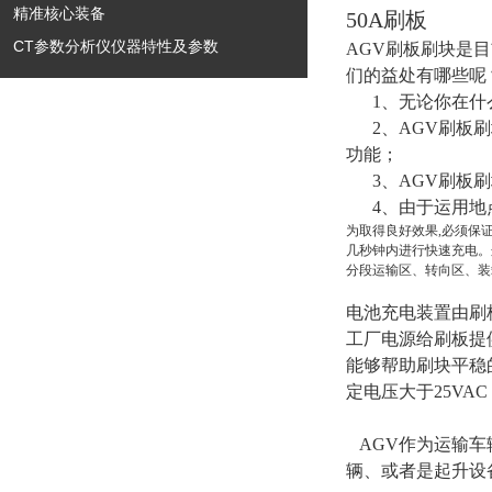
精准核心装备
50A刷板
CT参数分析仪仪器特性及参数
AGV刷板刷块是
们的益处有哪些呢
1、无论你在什么
2、AGV刷板刷
功能；
3、AGV刷板刷
4、由于运用地
为取得良好效果,必须保
几秒钟内进行快速充电。
分段运输区、转向区、装
电池充电装置由刷
工厂电源给刷板提
能够帮助刷块平稳
定电压大于25VA
AGV作为运输车
辆、或者是起升设